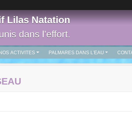
f Lilas Natation
nis dans l’effort.
NOS ACTIVITES
PALMARES DANS L'EAU
CONT
SEAU