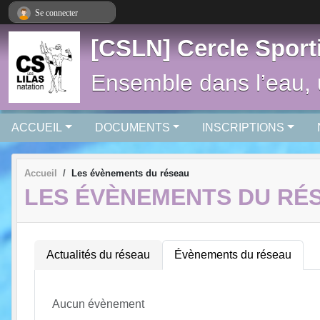
Panneau de gestion des cookies
Se connecter
[CSLN] Cercle Sporti
Ensemble dans l’eau, u
ACCUEIL
DOCUMENTS
INSCRIPTIONS
Accueil
Les évènements du réseau
LES ÉVÈNEMENTS DU RÉ
Actualités du réseau
Évènements du réseau
Aucun évènement