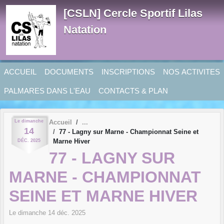
Panneau de gestion des cookies
[CSLN] Cercle Sportif Lilas
Natation
ACCUEIL
DOCUMENTS
INSCRIPTIONS
NOS ACTIVITES
PALMARES DANS L'EAU
CONTACTS & PLAN
Le
dimanche
Accueil
14
77 - Lagny sur Marne - Championnat Seine et
Marne Hiver
DÉC.
2025
77 - LAGNY SUR
MARNE - CHAMPIONNAT
SEINE ET MARNE HIVER
Le
dimanche
14
déc.
2025